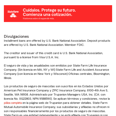
Divulgaciones
Installment loans are offered by U.S. Bank National Association. Deposit products
are offered by U.S. Bank National Association. Member FDIC.
The creditor and issuer of this credit card is U.S. Bank National Association,
pursuant to a license from Visa U.S.A. Inc.
El seguro de vida y las anualidades son emitidos por State Farm Life Insurance
Company. (Sin licencia en MA, NY y WI) State Farm Life and Accident Assurance
Company (con licencia en New York y Wisconsin) Oficinas centrales, Bloomington,
Illinois.
Los productos de seguro de mascotas son suscritos en los Estados Unidos por
American Pet Insurance Company y ZPIC Insurance Company, 6100-4th Ave S,
Seattle, WA 98108. Administrado por Trupanion Managers USA, Inc. (CA: con
licencia No. 0G22803, NPN 9588590). Se aplican términos y condiciones, revise la
póliza completa
en la página web de Trupanion para obtener detalles. State Farm
Mutual Automobile Insurance Company, sus subsidiarias y afiliadas no ofrecen ni
son responsables financieramente por los productos de seguro de mascotas.
State Farm es una entidad independiente y no está afiliada con Trupanion ni con