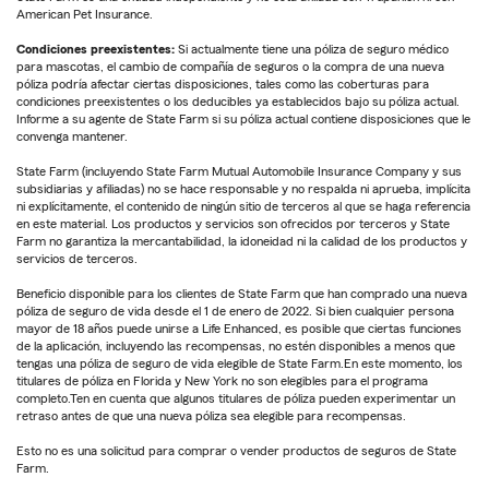
American Pet Insurance.
Condiciones preexistentes:
Si actualmente tiene una póliza de seguro médico
para mascotas, el cambio de compañía de seguros o la compra de una nueva
póliza podría afectar ciertas disposiciones, tales como las coberturas para
condiciones preexistentes o los deducibles ya establecidos bajo su póliza actual.
Informe a su agente de State Farm si su póliza actual contiene disposiciones que le
convenga mantener.
State Farm (incluyendo State Farm Mutual Automobile Insurance Company y sus
subsidiarias y afiliadas) no se hace responsable y no respalda ni aprueba, implícita
ni explícitamente, el contenido de ningún sitio de terceros al que se haga referencia
en este material. Los productos y servicios son ofrecidos por terceros y State
Farm no garantiza la mercantabilidad, la idoneidad ni la calidad de los productos y
servicios de terceros.
Beneficio disponible para los clientes de State Farm que han comprado una nueva
póliza de seguro de vida desde el 1 de enero de 2022. Si bien cualquier persona
mayor de 18 años puede unirse a Life Enhanced, es posible que ciertas funciones
de la aplicación, incluyendo las recompensas, no estén disponibles a menos que
tengas una póliza de seguro de vida elegible de State Farm.En este momento, los
titulares de póliza en Florida y New York no son elegibles para el programa
completo.Ten en cuenta que algunos titulares de póliza pueden experimentar un
retraso antes de que una nueva póliza sea elegible para recompensas.
Esto no es una solicitud para comprar o vender productos de seguros de State
Farm.