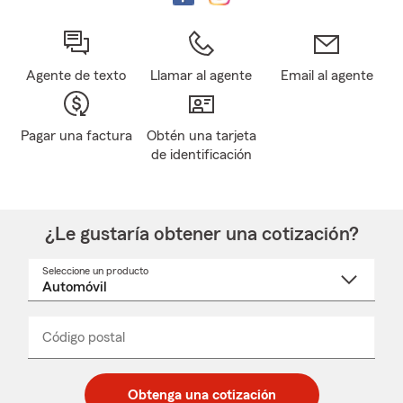
Agente de texto
Llamar al agente
Email al agente
Pagar una factura
Obtén una tarjeta
de identificación
¿Le gustaría obtener una cotización?
Seleccione un producto
Seleccione
un
nombre
de
producto
del
Código postal
Ingresa
Ingresa
_____
menú
un
un
desplegable
código
código
postal
postal
Obtenga una cotización
de
de