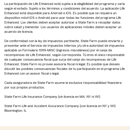
La participación de Life Enhanced está sujeta a la elegibilidad del programa y varía
según el estado. Sujeto a los términos y condiciones del acuerdo. La aplicación Life
Enhanced está disponible para Android e iOS. Es posible que se requiera un
dispositivo móvil iOS o Android para usar todas las funciones del programa Life
Enhanced. Los clientes deben aceptar autorizar a State Farm a recopilar datos
sobre salud y bienestar. Los usuarios de aplicaciones móviles deben aceptar un
acuerdo de licencia.
De conformidad con la ley de impuestos pertinente, State Farm puede enviarte y
presentar ante el Servicio de Impuestos Internos y/u otra autoridad de impuestos
aplicable un Formulario 1099-MISC (ingresos misceláneos) por el canje de
recompensas de Life Enhanced, según corresponda. Tú eres el único responsable
de cualquier consecuencia fiscal que surja del canje de recompensas de Life
Enhanced. State Farm no provee asesoría fiscal ni legal. Es posible que desees
discutir las posibles consecuencias fiscales de tu participación en el programa Life
Enhanced con un asesor fiscal o legal.
Cada aseguradora de State Farm asume la exclusiva responsabilidad financiera
por sus propios productos.
State Farm Life Insurance Company (sin licencia en MA, NY ni WI)
State Farm Life and Accident Assurance Company (con licencia en NY y WI)
Bloomington, IL