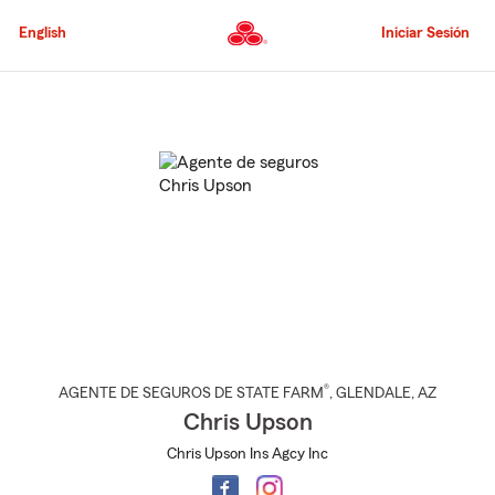
Pasar
al
English
Iniciar Sesión
contenido
principal
Comienzo
del
contenido
principal
®
AGENTE DE SEGUROS DE STATE FARM
,
GLENDALE
, AZ
Chris Upson
Chris Upson Ins Agcy Inc